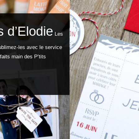
s d’Elodie
Les
blimez-les avec le service
 faits main des P’tits