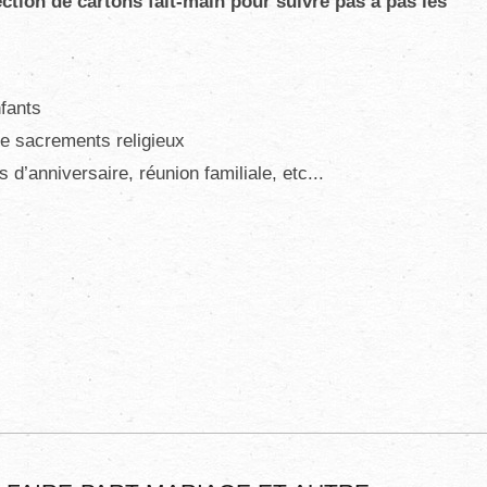
ection de cartons fait-main pour suivre pas à pas les
fants
e sacrements religieux
 d’anniversaire, réunion familiale, etc...