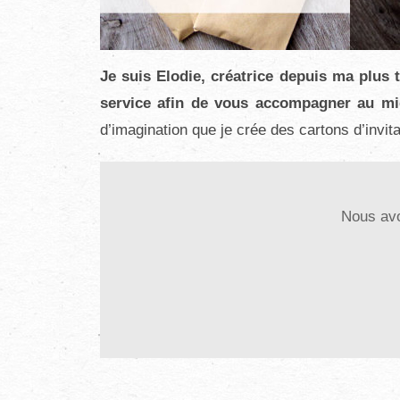
Je suis Elodie, créatrice depuis ma plus 
service afin de vous accompagner au mi
d’imagination que je crée des cartons d’inv
Bonj
Nous avons 
Un grand merci pour le petit ours qui a rap
Les cartons partent cette semaine ils sont
A
Caroli