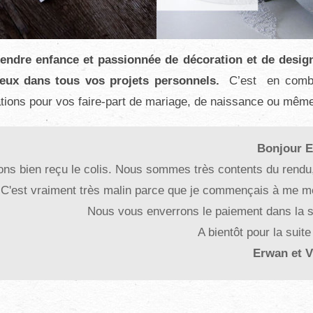
tendre enfance et passionnée de décoration et de desig
eux dans tous vos projets personnels.
C’est en combina
itations pour vos faire-part de mariage, de naissance ou m
our Elodie,
bien reçu le colis.
idement trouvé sa place dans la chambre de Paul :)
 superbes! Encore un grand merci pour le travail.
 bientôt.
ne et Lionel